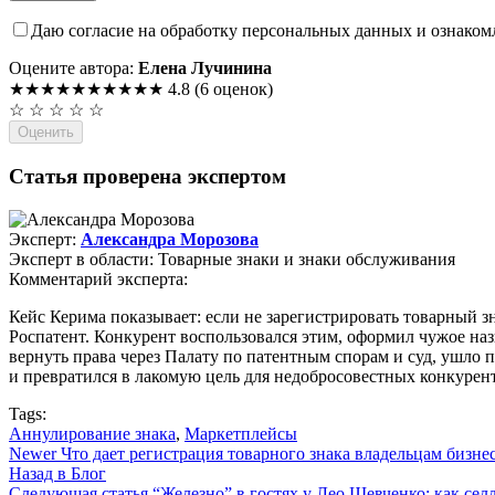
Даю согласие на обработку персональных данных и ознако
Оцените автора:
Елена Лучинина
★★★★★
★★★★★
4.8
(6 оценок)
☆
☆
☆
☆
☆
Оценить
Статья проверена экспертом
Эксперт:
Александра Морозова
Эксперт в области: Товарные знаки и знаки обслуживания
Комментарий эксперта:
Кейс Керима показывает: если не зарегистрировать товарный зна
Роспатент. Конкурент воспользовался этим, оформил чужое наз
вернуть права через Палату по патентным спорам и суд, ушло п
и превратился в лакомую цель для недобросовестных конкурен
Tags:
Аннулирование знака
,
Маркетплейсы
Newer
Что дает регистрация товарного знака владельцам бизне
Назад в Блог
Следующая статья
“Железно” в гостях у Лео Шевченко: как се