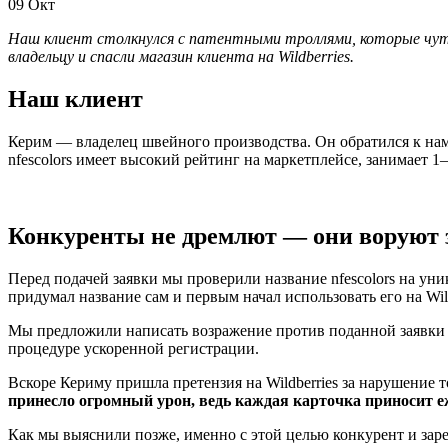
09
Окт
Наш клиент столкнулся с патентными троллями, которые чуть
владельцу и спасли магазин клиента на Wildberries.
Наш клиент
Керим — владелец швейного производства. Он обратился к нам 
nfescolors имеет высокий рейтинг на маркетплейсе, занимает 1
Конкуренты не дремлют — они воруют 
Перед подачей заявки мы проверили название nfescolors на уни
придумал название сам и первым начал использовать его на Wil
Мы предложили написать возражение против поданной заявки и
процедуре ускоренной регистрации.
Вскоре Кериму пришла претензия на Wildberries за нарушение т
принесло огромный урон, ведь каждая карточка приносит е
Как мы выяснили позже, именно с этой целью конкурент и зар