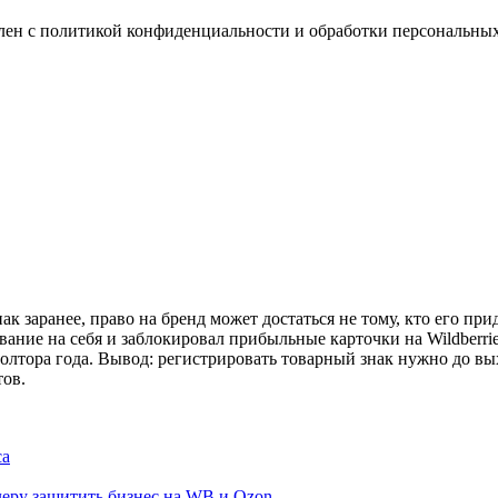
млен с политикой конфиденциальности и обработки персональны
к заранее, право на бренд может достаться не тому, кто его прид
вание на себя и заблокировал прибыльные карточки на Wildberr
олтора года. Вывод: регистрировать товарный знак нужно до вых
тов.
са
ллеру защитить бизнес на WB и Ozon