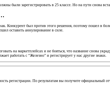
лжны были зарегистрировать в 25 классе. Но на пути снова вста
в…
знак. Конкурент был против этого решения, поэтому пошел в б
решил оставить аннулирование в силе.
овать на маркетплейсах и не бояться, что название снова украду
жает работать с “Железно” и регистрирует у нас другие знаки.
ость регистрации. По результатам вы получите официальный от