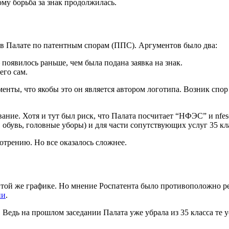
ому борьба за знак продолжилась.
в Палате по патентным спорам (ППС). Аргументов было два:
вилось раньше, чем была подана заявка на знак.
 его сам.
ты, что якобы это он является автором логотипа. Возник спор о
ание. Хотя и тут был риск, что Палата посчитает “НФЭС” и nfes
а, обувь, головные уборы) и для части сопутствующих услуг 35 к
отрению. Но все оказалось сложнее.
в той же графике. Но мнение Роспатента было противоположно р
ии
.
Ведь на прошлом заседании Палата уже убрала из 35 класса те у