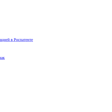
ацией в Роспатенте
нак