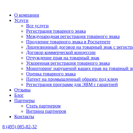
О компании
Услуги
Все услуги
Регистрация товарного знака
Международная регистрация товарного знака
Продление товарного знака в Роспатенте
Лицензионный договор на товарный знак с регистр
Договор коммерческой концессии
Отчуждение прав на товарный знак
Ускоренная регистрация товарного знака
Мониторинг нарушений ваших прав на товарный з
Оценка товарного знака
Патент на промышленный образец под ключ
Регистрация программ для ЭВМ с гарантией
Отзывы
Блог
Партнеры
Стать партнером
Витрина партнеров
Контакты
8 (495) 085-82-32